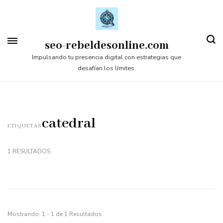
Saltar
al
contenido
seo-rebeldesonline.com
(presiona
Impulsando tu presencia digital con estrategias que
desafían los límites.
la
tecla
Intro)
catedral
ETIQUETAS
1 RESULTADOS
Mostrando: 1 - 1 de 1 Resultados