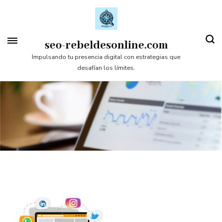
Saltar
al
contenido
seo-rebeldesonline.com
(presiona
Impulsando tu presencia digital con estrategias que
desafían los límites.
la
tecla
Intro)