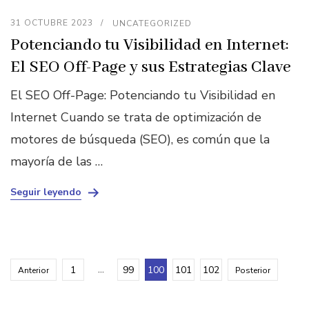
31 OCTUBRE 2023
UNCATEGORIZED
Potenciando tu Visibilidad en Internet:
El SEO Off-Page y sus Estrategias Clave
El SEO Off-Page: Potenciando tu Visibilidad en
Internet Cuando se trata de optimización de
motores de búsqueda (SEO), es común que la
mayoría de las …
Seguir leyendo
Paginación
Página
…
Página
Página
Página
Página
1
99
100
101
102
Anterior
Posterior
de