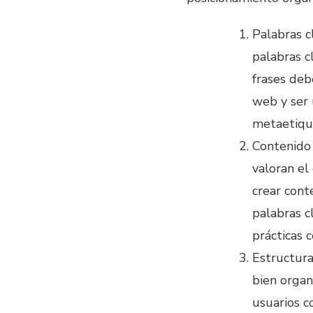
Palabras c
palabras c
frases deb
web y ser 
metaetiqu
Contenido 
valoran el
crear conte
palabras c
prácticas 
Estructura
bien organ
usuarios c