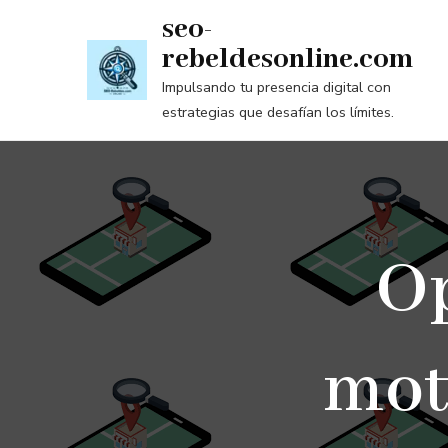
Saltar
seo-
al
rebeldesonline.com
contenido
Impulsando tu presencia digital con
(presiona
estrategias que desafían los límites.
la
tecla
Intro)
Op
mot